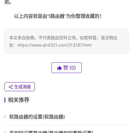
助。
N
K
以上内容就是由”l路由器”为你整理收藏的！
（
普
联
本文来自投稿，不代表路由百科立场，如若转载，请注明出
）
处：https://www.qh4321.com/313187.html
t
赞
(0)
p
l
o
生成海报
g
i
相关推荐
n
.
软路由器的设置(软路由器)
c
n