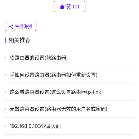
联
赞
(0)
）
生成海报
t
相关推荐
p
l
o
软路由器的设置(软路由器)
g
i
手如何设置路由器(路由器如何重新设置)
n
.
这么看路由器设置(这么设置路由器tp-link)
c
n
无效路由器设置(路由器无效的用户名或密码)
路
由
192.168.0.103登录页面
器