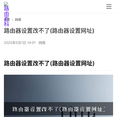
首页
网络
路由器设置改不了(路由器设置网址)
2025年5月1日 14:01
网络
路由器设置改不了(路由器设置网址)
首
页
路
由
器
设
置