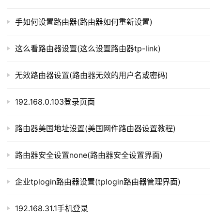
Step 4: 重启移动电视盒子
t
p
手如何设置路由器(路由器如何重新设置)
l
设置完成后，重启移动电视盒子，让它重新连上新路由
o
器的网络。
这么看路由器设置(这么设置路由器tp-link)
g
i
Step 5: 使用移动电视盒子
n
无效路由器设置(路由器无效的用户名或密码)
.
c
192.168.0.103登录页面
现在，你可以再次使用移动电视盒子观看电视了。如果
n
还有其他问题，可以参考移动电视盒子的用户手册或者向厂
路由器美国地址设置(美国网件路由器设置教程)
商咨询。
路
由
以上内容就是由”l路由器”为你整理收藏的！
路由器安全设置none(路由器安全设置界面)
器
百
企业tplogin路由器设置(tplogin路由器管理界面)
科
本文来自投稿，不代表路由百科立场，如若转载，请注明出
处：https://www.qh4321.com/310291.html
192.168.31.1手机登录