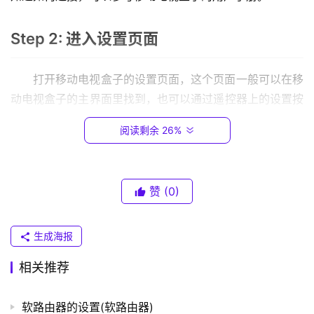
.
0
Step 2: 进入设置页面
.
1
打开移动电视盒子的设置页面，这个页面一般可以在移
T
动电视盒子的主界面里找到，也可以通过遥控器上的设置按
P
钮进入。
-
阅读剩余 26%
L
Step 3: 设置网络信息
I
N
赞
(0)
K
在设置页面中，找到网络设置选项，进入后输入新的路
（
由器的名称和密码，然后保存设置。
普
生成海报
联
如果你不清楚新路由器的名称和密码，可以在路由器的
）
相关推荐
管理界面中查看或者向运营商或厂商咨询。
软路由器的设置(软路由器)