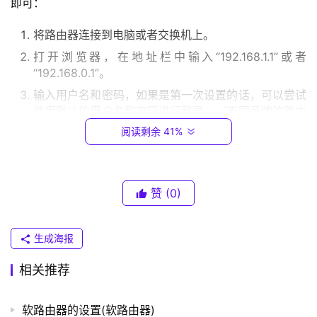
即可：
.
0
将路由器连接到电脑或者交换机上。
.
打开浏览器，在地址栏中输入“192.168.1.1”或者
1
“192.168.0.1”。
输入用户名和密码，如果是第一次设置的话，可以尝试
T
使用默认的用户名和密码进行登录。（不同品牌的路由
P
器默认的用户名和密码可能不同）。
-
阅读剩余 41%
L
在路由器的设置界面中，选择“WAN”或者“互联网设置”
I
选项，根据自己的网络连接情况进行设置。
N
保存设置，等待路由器重启。
赞
(0)
K
重新登录路由器的设置界面，选择“无线网络设置”选
（
项，设置WiFi名称和密码。
普
生成海报
保存设置，等待路由器重启。
联
）
相关推荐
现在，你的普通路由器就设置好了，可以通过WiFi或者
有线连接方式进行连接。
软路由器的设置(软路由器)