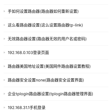
t
如何桥接另一个路由器
p
手如何设置路由器(路由器如何重新设置)
l
当我们需要将多个路由器连接起来时，我们可以通过桥
o
这么看路由器设置(这么设置路由器tp-link)
接的方式实现。桥接可以将多个路由器连接到同一个网络
g
i
中，实现更广泛的覆盖范围。下面是如何桥接另一个路由器
n
无效路由器设置(路由器无效的用户名或密码)
的方法：
.
c
将第一个路由器连接到电脑或者交换机上，按照上面的
192.168.0.103登录页面
n
步骤进行设置。
将第二个路由器连接到电脑或者交换机上，进入路由器
路由器美国地址设置(美国网件路由器设置教程)
的设置界面。
路
由
在设置界面中找到“无线桥接”或者“网络桥接”选项，将
路由器安全设置none(路由器安全设置界面)
器
其打开。
百
输入第一个路由器的WiFi名称和密码，连接到第一个路
企业tplogin路由器设置(tplogin路由器管理界面)
科
由器的网络中。
保存设置，等待第二个路由器重启。
192.168.31.1手机登录