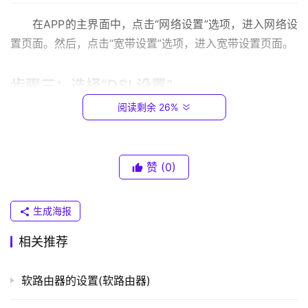
0
在APP的主界面中，点击“网络设置”选项，进入网络设
.
置页面。然后，点击“宽带设置”选项，进入宽带设置页面。
1
步骤三：选择“DSL设置”
T
P
阅读剩余 26%
-
在宽带设置页面中，选择“DSL设置”选项，进入DSL设
L
置页面。在此页面中，您可以对您的DSL连接进行相关设
I
置。
N
赞
(0)
K
（
步骤四：进行DSL设置
生成海报
普
联
相关推荐
在DSL设置页面中，您可以设置您的DSL连接类型、
）
VLAN ID、用户名和密码等信息。请根据您的实际情况进行
软路由器的设置(软路由器)
设置，并确保所有信息填写正确。
t