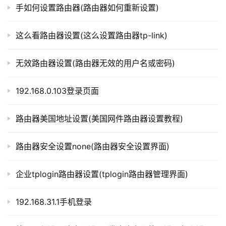
手如何设置路由器(路由器如何重新设置)
p
步骤五：保存设置
l
o
这么看路由器设置(这么设置路由器tp-link)
在完成DSL设置后，点击页面底部的“应用”按钮，保存
g
您的设置。之后，您的DSL连接将会重新启动，以应用新的
i
无效路由器设置(路由器无效的用户名或密码)
n
设置。
.
192.168.0.103登录页面
c
以上就是华硕路由器APP设置DSL连接的步骤。如果您
n
有任何问题或疑问，请随时联系华硕客服或查看华硕路由器
路由器美国地址设置(美国网件路由器设置教程)
APP的官方文档。
路
由
路由器安全设置none(路由器安全设置界面)
以上内容就是由”l路由器”为你整理收藏的！
器
百
企业tplogin路由器设置(tplogin路由器管理界面)
科
本文来自投稿，不代表路由百科立场，如若转载，请注明出
处：https://www.qh4321.com/308772.html
192.168.31.1手机登录
常