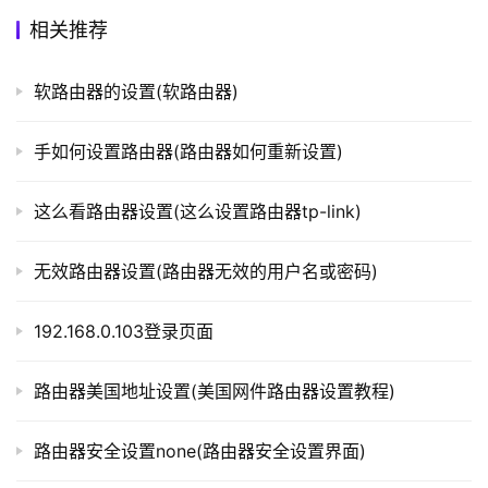
相关推荐
t
p
软路由器的设置(软路由器)
l
o
手如何设置路由器(路由器如何重新设置)
g
i
这么看路由器设置(这么设置路由器tp-link)
n
.
c
无效路由器设置(路由器无效的用户名或密码)
n
192.168.0.103登录页面
路
由
路由器美国地址设置(美国网件路由器设置教程)
器
百
路由器安全设置none(路由器安全设置界面)
科