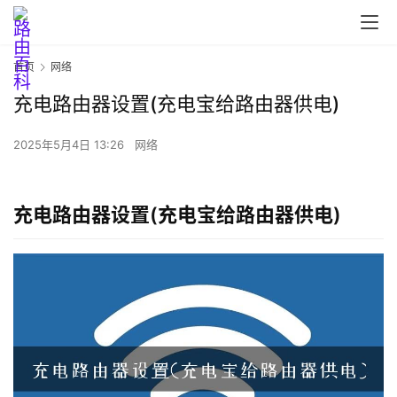
首页
网络
充电路由器设置(充电宝给路由器供电)
2025年5月4日 13:26
网络
首
页
充电路由器设置(充电宝给路由器供电)
路
由
器
设
置