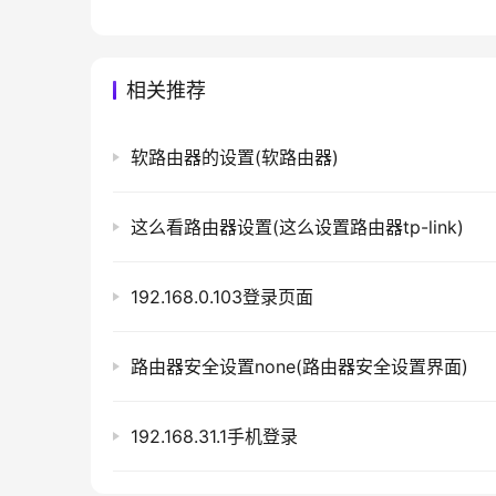
相关推荐
软路由器的设置(软路由器)
这么看路由器设置(这么设置路由器tp-link)
192.168.0.103登录页面
路由器安全设置none(路由器安全设置界面)
192.168.31.1手机登录