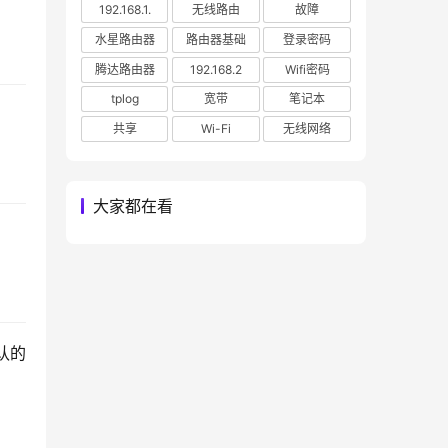
192.168.1.
无线路由
故障
水星路由器
路由器基础
登录密码
腾达路由器
192.168.2
Wifi密码
tplog
宽带
笔记本
共享
Wi-Fi
无线网络
大家都在看
认的