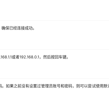
，确保已经连接成功。
.1.1或者192.168.0.1，然后按回车键。
码。如果之前没有设置过管理员账号和密码，则可以尝试使用默