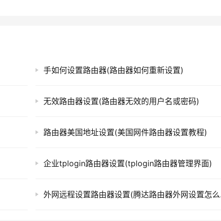
手如何设置路由器(路由器如何重新设置)
无效路由器设置(路由器无效的用户名或密码)
路由器美国地址设置(美国网件路由器设置教程)
企业tplogin路由器设置(tplogin路由器管理界面)
外网远