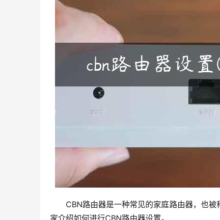
CBN路由器是一种常见的家庭路由器，也
家介绍如何进行CBN路由器设置。