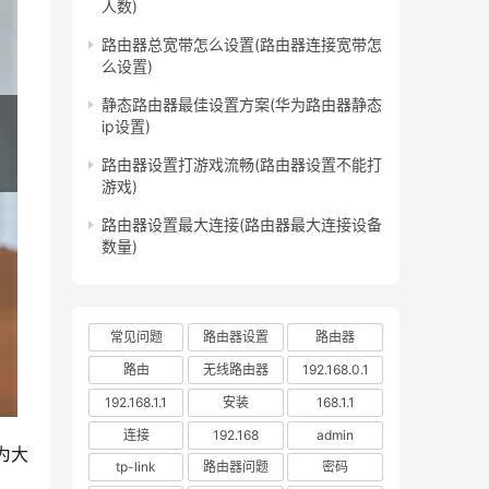
人数)
路由器总宽带怎么设置(路由器连接宽带怎
么设置)
静态路由器最佳设置方案(华为路由器静态
ip设置)
路由器设置打游戏流畅(路由器设置不能打
游戏)
路由器设置最大连接(路由器最大连接设备
数量)
常见问题
路由器设置
路由器
路由
无线路由器
192.168.0.1
192.168.1.1
安装
168.1.1
连接
192.168
admin
为大
tp-link
路由器问题
密码