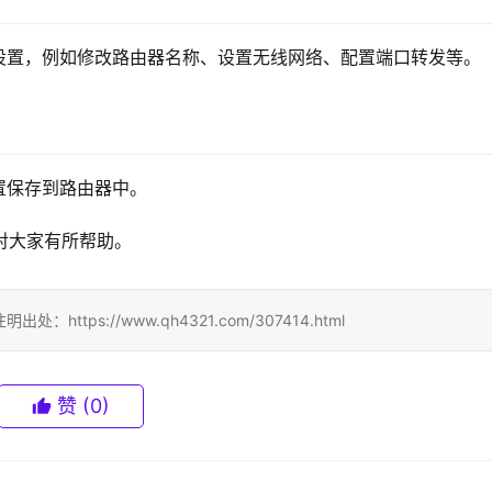
设置，例如修改路由器名称、设置无线网络、配置端口转发等。
置保存到路由器中。
对大家有所帮助。
ps://www.qh4321.com/307414.html
赞
(0)