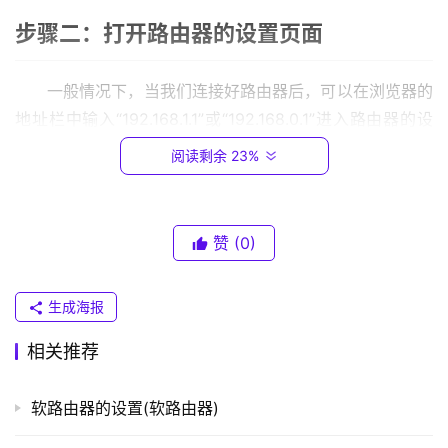
0
步骤二：打开路由器的设置页面
.
1
一般情况下，当我们连接好路由器后，可以在浏览器的
地址栏中输入“192.168.1.1”或“192.168.0.1”进入路由器的设
T
P
置页面。如果你不确定路由器的IP地址，可以在电脑上打开
阅读剩余 23%
-
“命令提示符”，输入“ipconfig”查看本机的IP地址，其中“网
L
关地址”就是路由器的IP地址。
I
N
赞
(0)
步骤三：进入路由器设置页面
K
（
生成海报
普
当你输入了正确的IP地址并回车后，会弹出一个登录页
联
面，需要输入默认的用户名和密码，这些信息可以在路由器
相关推荐
）
的用户手册中找到。如果你忘记了用户名和密码，那么可以
在路由器上查找或者在官网上查找。
软路由器的设置(软路由器)
t