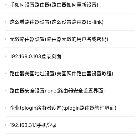
手如何设置路由器(路由器如何重新设置)
步骤四：进行路由器设置
p
l
o
这么看路由器设置(这么设置路由器tp-link)
进入路由器设置页面后，你可以进行多种设置，如无线
g
网络设置、管理网络设置、安全设置等等。在设置时需要根
i
无效路由器设置(路由器无效的用户名或密码)
据自己的需求进行选择，并根据提示进行设置。在设置完成
n
后，记得保存设置并重新启动路由器。
.
192.168.0.103登录页面
c
以上就是360路由器的设置方法，希望对大家有所帮
n
路由器美国地址设置(美国网件路由器设置教程)
助。
路
由
路由器安全设置none(路由器安全设置界面)
本文来自投稿，不代表路由百科立场，如若转载，请注明出
器
处：https://www.qh4321.com/307074.html
百
企业tplogin路由器设置(tplogin路由器管理界面)
科
192.168.31.1手机登录
常