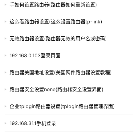
在配置文件中，找到“bootfile”选项，设置其值为路由
手如何设置路由器(路由器如何重新设置)
p
器支持的启动文件名。
l
o
这么看路由器设置(这么设置路由器tp-link)
保存配置文件，重新烧录路由器固件。
g
i
无效路由器设置(路由器无效的用户名或密码)
n
注意事项
.
192.168.0.103登录页面
c
在设置bootfile时，需要注意以下几点：
n
路由器美国地址设置(美国网件路由器设置教程)
bootfile的文件名必须是路由器支持的文件名。
路
bootfile的文件路径必须正确。
由
路由器安全设置none(路由器安全设置界面)
在设置bootfile时，需要保证路由器能够访问到该文
器
件。
百
企业tplogin路由器设置(tplogin路由器管理界面)
科
在修改路由器固件的配置文件时，需要注意文件编码格
式，避免出现乱码。
192.168.31.1手机登录
常