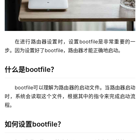
2
.
1
6
8
.
在进行路由器设置时，设置bootfile是非常重要的一
1
步。因为设置好了bootfile，路由器才能正确地启动。
.
1
什么是bootfile？
1
bootfile可以理解为路由器的启动文件。当路由器启动
9
时，系统会读取这个文件，根据其中的指令来完成启动流
2
程。
.
1
如何设置bootfile？
6
8
.