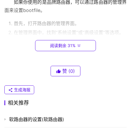
如果你使用的是品牌路由器，可以通过路由器的管理界
0
面来设置bootfile。
.
1
首先，打开路由器的管理界面。
在管理界面中，找到“系统设置”或“高级设置”等选项。
T
在“系统设置”或“高级设置”中，找到“启动选项”或“启动
P
阅读剩余 31%
管理”等选项。
-
L
在“启动选项”或“启动管理”中，找到“bootfile”选项。
I
设置bootfile的值为路由器支持的启动文件名。
N
赞
(0)
保存设置，重新启动路由器。
K
（
如果你使用的是自己编译的路由器固件，可以通过修改
生成海报
普
路由器固件的配置文件来设置bootfile。
联
相关推荐
）
配置文件通常位于路由器固件的根目录，文件名为
软路由器的设置(软路由器)
“config”或“config.txt”。
t