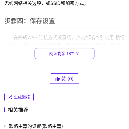
.
无线网络相关选项，如SSID和加密方式。
0
.
步骤四：保存设置
1
在完成WAPI连接方式设置后，点击“保存”或“应用”按钮
T
以保存设置。你的路由器现在已经设置为使用WAPI协议连
P
-
接。
阅读剩余 18%
L
I
总结
N
赞
(0)
K
WAPI连接是一种更安全的无线网络连接方式，它能够
（
普
保护你的无线网络免于恶意攻击。如果你想在家庭网络中使
生成海报
联
用WAPI连接，只需要在路由器设置页面中进行简单的设置
）
相关推荐
即可。
软路由器的设置(软路由器)