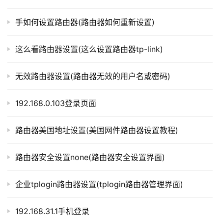
t
本文来自投稿，不代表路由百科立场，如若转载，请注明出
p
处：https://www.qh4321.com/305584.html
手如何设置路由器(路由器如何重新设置)
l
o
这么看路由器设置(这么设置路由器tp-link)
g
i
n
无效路由器设置(路由器无效的用户名或密码)
.
c
192.168.0.103登录页面
n
路由器美国地址设置(美国网件路由器设置教程)
路
由
路由器安全设置none(路由器安全设置界面)
器
百
企业tplogin路由器设置(tplogin路由器管理界面)
科
192.168.31.1手机登录