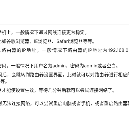
手机上，一般情况下通过网线连接更为稳定。
谷歌浏览器、IE浏览器、Safari浏览器等等。
器的IP地址，一般情况下路由器的IP地址为192.168.0.
码，一般情况下用户名为admin，密码为admin或者空白。
码后，会跳转到路由器设置界面，此时就可以对路由器进行相应
等等。
器才能使设置生效，等待几分钟后就可以尝试连接网络了。
然无法连接网络，可以尝试重启电脑或者手机，或者重启路由器