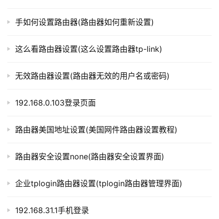
t
步骤四：保存设置
p
手如何设置路由器(路由器如何重新设置)
l
o
在设置完毕后，点击保存设置，使设置生效。
这么看路由器设置(这么设置路由器tp-link)
g
i
以上就是路由器长连接设置的一些基本步骤。如果您遇
n
无效路由器设置(路由器无效的用户名或密码)
到了问题，可以查看路由器的说明书或者咨询网络运营商。
.
c
192.168.0.103登录页面
以上内容就是由”l路由器”为你整理收藏的！
n
路由器美国地址设置(美国网件路由器设置教程)
路
本文来自投稿，不代表路由百科立场，如若转载，请注明出
由
处：https://www.qh4321.com/303172.html
路由器安全设置none(路由器安全设置界面)
器
百
企业tplogin路由器设置(tplogin路由器管理界面)
科
192.168.31.1手机登录