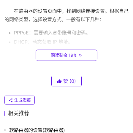
.
0
在路由器的设置页面中，找到网络连接设置。根据自己
.
的网络类型，选择设置方式。一般有以下几种：
1
PPPoE：需要输入宽带账号和密码。
T
DHCP：动态获取 IP 地址。
P
静态 IP：手动设置 IP 地址。
-
阅读剩余 19%
L
步骤三：设置网络安全
I
N
赞
(0)
K
在设置页面中，可以设置网络安全。常见的设置有：
（
普
SSID：无线网络名称。
生成海报
联
密码：无线网络密码。
）
相关推荐
加密方式：一般有 WEP、WPA/WPA2-PSK 等加密方
式。
软路由器的设置(软路由器)