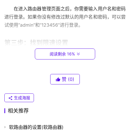
.
在进入路由器管理页面之后，你需要输入用户名和密码
0
进行登录。如果你没有修改过默认的用户名和密码，可以尝
.
1
试使用“admin”和“123456”进行登录。
T
第三步：找到限速设置
P
-
阅读剩余 16%
在成功登录路由器管理页面后，你需要找到限速设置。
L
这一般在“设置”、“无线设置”或“QoS设置”等菜单项下面。
I
N
具体位置可能因路由器品牌和型号而异。需要注意的是，有
赞
(0)
K
些路由器可能没有限速设置。
（
普
生成海报
第四步：解除限速
联
）
相关推荐
在找到限速设置之后，你需要将其关闭或将限速值调
高。一些路由器将限速设置为“0”表示不限速，你可以尝试
软路由器的设置(软路由器)