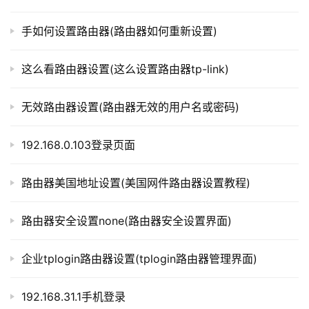
t
将其设置为“0”进行解除限速。
p
手如何设置路由器(路由器如何重新设置)
l
以上就是解除路由器限速的一些步骤和技巧。需要注意
o
的是，解除路由器限速可能会影响网络稳定性和通信质量，
这么看路由器设置(这么设置路由器tp-link)
g
建议谨慎使用。
i
n
无效路由器设置(路由器无效的用户名或密码)
以上内容就是由”l路由器”为你整理收藏的！
.
c
192.168.0.103登录页面
n
本文来自投稿，不代表路由百科立场，如若转载，请注明出
路由器美国地址设置(美国网件路由器设置教程)
处：https://www.qh4321.com/299468.html
路
由
路由器安全设置none(路由器安全设置界面)
器
百
企业tplogin路由器设置(tplogin路由器管理界面)
科
192.168.31.1手机登录