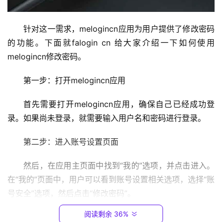
2
.
针对这一需求，melogincn应用为用户提供了修改密码
1
6
的功能。下面就falogin cn 给大家介绍一下如何使用
8
melogincn修改密码。
.
0
第一步：打开melogincn应用
.
1
首先需要打开melogincn应用，确保自己已经成功登
录。如果尚未登录，就需要输入用户名和密码进行登录。
T
P
第二步：进入账号设置页面
-
L
然后，在应用主页面中找到“我的”选项，并点击进入。
I
在“我的”页面中，用户可以看到账号设置相关选项，选择“账
N
号安全”选项，然后点击“修改密码”。
K
（
阅读剩余 36%
第三步：填写原密码和新密码