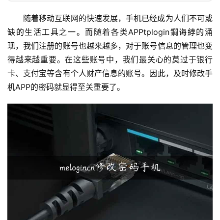
置
随着移动互联网的快速发展，手机已经成为人们不可或
缺的生活工具之一。而随着各类APPtplogin鐧诲綍的涌
现，我们注册的账号也越来越多，对于账号信息的管理也变
1
9
得越来越重要。在这些账号中，我们最关心的莫过于银行
2
卡、支付宝等含有个人财产信息的账号。因此，及时修改手
.
机APP的密码就显得至关重要了。
1
6
8
.
1
.
1
1
9