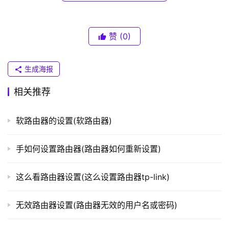
普
联
在进入修改密码页面后，用户需要首先填写当前账号的
）
旧密码，然后填写新密码并确认。新密码必须包含英文和数
赞
(0)
字，长度不少于8位。填写完毕后，点击“确定”按钮提交修
改密码请求。
t
生成海报
p
第四步：修改成功
相关推荐
l
o
如果输入的新密码符合要求，melogincn应用会提示修
g
软路由器的设置(软路由器)
改成功，并让用户使用新密码再次登录。
i
n
手如何设置路由器(路由器如何重新设置)
总结：
.
c
melogincn应用为用户提供了非常方便的修改密码功
这么看路由器设置(这么设置路由器tp-link)
n
能，帮助用户保障账号安全。但是，在实际使用过程中，也
需要注意以下几点：
无效路由器设置(路由器无效的用户名或密码)
路
由
第一，不要使用过于简单、容易被猜测的密码，否则会