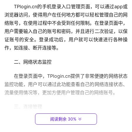
2
TPlogin.cn的手机登录入口管理页面，可以通过app或
.
1
浏览器访问，使得用户在任何地方都可以轻松管理自己的网
6
络账号，在使用过程中不会受到任何限制。在登录页面中，
8
用户需要输入自己的账号和密码，并且进行二次验证，以保
.
证账号的安全。登录成功后，用户就可以快速进行各种操
0
作，如连接、断开连接等。
.
1
二、网络状态监控
T
在登录页面中，TPlogin.cn提供了非常便捷的网络状态
P
监控功能，用户可以通过此功能查看自己的网络连接状态、
-
流量使用情况等，更加方便用户管理自己的网络账号。
L
I
三、连接管理
N
K
阅读剩余 30%
TPlogin.cn手机登录入口管理页面还提供了连接管理功
（
能，用户可以在此功能下，快速连接或者断开连接，实现快
普