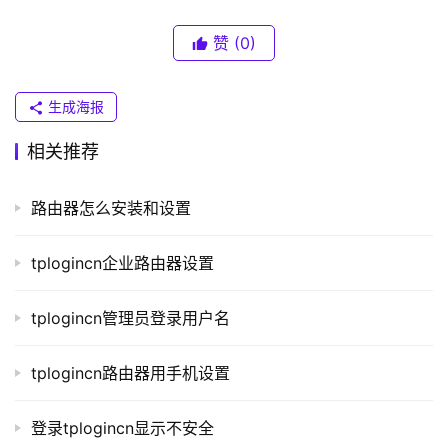
联
速切换各种网络环境，比如说切换2G/3G/4G网络等。
）
赞
(0)
四、账号信息管理
生成海报
在手机登录入口管理页面中，用户还可以进行账号信息
t
p
的管理。包括：修改密码、查看账户余额、开通会员等功
相关推荐
l
能。这些操作都极其方便，用户只需要一键操作即可。
o
路由器怎么安装和设置
g
五、安全保护
i
n
tplogincn企业路由器设置
对于网络账号来说，安全保护显得尤为重要。
.
TPlogin192.168.1.1瀹樼綉 .cn为此提供了非常完善的安全保
c
tplogincn管理员登录用户名
护措施。在登录入口管理页面中，用户可以进行身份验证，
n
添加白名单、黑名单等操作，保证自己的网络账号不受到任
tplogincn路由器用手机设置
何安全威胁。
路
由
六、总结
登录tplogincn显示不安全
器