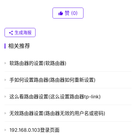
4. 安全防护：用户可以开启路由器的安全防护功能，包
联
括设置MAC地址过滤、IP地址过滤、开启防火墙等。这些措
）
赞
(0)
施可以保护用户的网络安全，防止病毒、木马等恶意软件的
攻击。
生成海报
t
总的来说，192.168.0.1是路由器管理地址之一，用户可
p
相关推荐
l
以通过输入该地址进入路由器管理页面进行相关设置和操
o
作。然而，在操作前需要注意保证电脑与路由器的连接正
软路由器的设置(软路由器)
g
常，并遵循一定的192.168.2.5鐧婚檰鍏ュ彛安全防护措
i
162.168.11施，以保证网络http://wifi.cmcc安全和数据的隐
n
手如何设置路由器(路由器如何重新设置)
私。
.
c
这么看路由器设置(这么设置路由器tp-link)
此文章由路由器网站整理收藏！ 
n
无效路由器设置(路由器无效的用户名或密码)
路
本文来自投稿，不代表路由百科立场，如若转载，请注明出
由
处：https://www.qh4321.com/291625.html
192.168.0.103登录页面
器