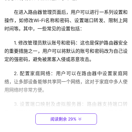
2
.
在进入路由器管理页面后，用户可以进行一系列设置和
1
操作，如修改Wi-Fi名称和密码、设置端口转发、限制上网
6
8
时间等。其中，一些常见的设置包括：
.
0
1. 修改管理员默认账号和密码：这也是保护路由器安全
.
的重要措施之一，用户可以将默认的账号和密码改为自己设
1
定的强密码，避免被黑客入侵或恶意攻击。
T
2. 配置家庭网络：用户可以在路由器中设置家庭网
P
络，让多部设备能够共享同一个网络，这对于家庭中多人使
-
用网络时非常方便。
L
I
3. 设置端口映射及虚拟服务器：路由器支持端口转
N
发、端口映射等功能，可用于搭建网站、配置FTP服务器、
K
阅读剩余 29%
远程操作等需求。
（
普