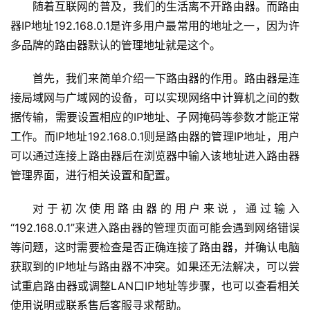
置
随着互联网的普及，我们的生活离不开路由器。而路由
器IP地址192.168.0.1是许多用户最常用的地址之一，因为许
多品牌的路由器默认的管理地址就是这个。
1
9
首先，我们来简单介绍一下路由器的作用。路由器是连
2
接局域网与广域网的设备，可以实现网络中计算机之间的数
.
据传输，需要设置相应的IP地址、子网掩码等参数才能正常
1
工作。而IP地址192.168.0.1则是路由器的管理IP地址，用户
6
8
可以通过连接上路由器后在浏览器中输入该地址进入路由器
.
管理界面，进行相关设置和配置。
1
.
对于初次使用路由器的用户来说，通过输入
1
“192.168.0.1”来进入路由器的管理页面可能会遇到网络错误
等问题，这时需要检查是否正确连接了路由器，并确认电脑
获取到的IP地址与路由器不冲突。如果还无法解决，可以尝
1
试重启路由器或调整LAN口IP地址等步骤，也可以查看相关
9
使用说明或联系售后客服寻求帮助。