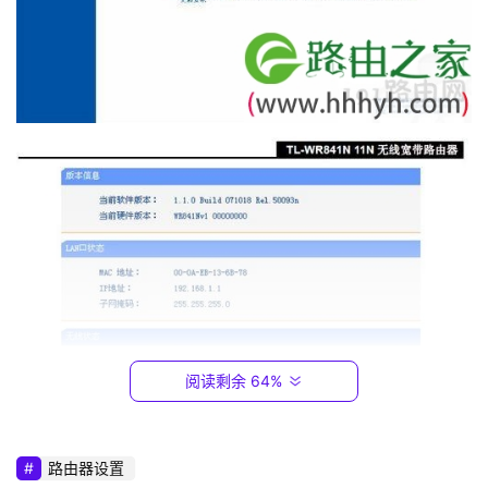
2
.
1
6
8
.
0
.
1
T
P
-
L
I
阅读剩余 64%
N
K
（
路由器设置
普