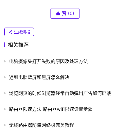
联
）
赞
(0)
生成海报
t
p
相关推荐
l
o
电脑摄像头打开失败的原因及处理方法
g
i
n
遇到电脑蓝屏和黑屏怎么解决
.
TP-LINK无线路由器简介
c
浏览网页的时候浏览器经常自动弹出广告如何屏蔽
n
　　TP-LINK全称是普联技术有限公司，成立于1996
路由器限速方法 路由器wifi限速设置步骤
年，是专门从事网络与通信终端设备研发、制造和行销的业
路
内主流厂商，也是国内少数几家拥有完全独立自主研发和制
由
无线路由器防蹭网终极完美教程
造能力的公司之一，创建了享誉全国的知名网络与通信品
器