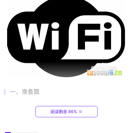
2
.
1
6
8
.
0
.
1
T
P
一、准备篇
-
L
	硬件准备
I
阅读剩余 86%
N
	首先我们需要一个可用来破解的无线网卡，我们也叫
K
（
它卡王。这类网卡的核心芯片市面上主要有两种，一种是