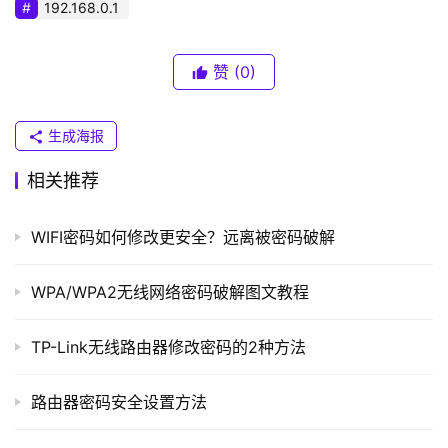
普
192.168.0.1
8187，另一种是3070，前者便宜一点，后者性能好很多。
联
我们推荐使用3070的网卡，这对我们的破解很有利的，因
）
为这款网卡对信号强度的要求不高，能够大大提高破解成功
赞
(0)
率。
t
生成海报
	软件准备
p
相关推荐
l
	这里我们使用到的软件有：无线网卡驱动程序（8187
o
的网卡对应的是RT8187,3070的网卡对应的是RT3070）；
g
WIFI密码如何修改更安全？远离被密码破解
虚拟机VMware；还有最重要的就是我们的破解程序，这些
i
都被集成在一个LINUX系统镜像文件（pjwifi.iso）中了。这
n
WPA/WPA2无线网络密码破解图文教程
.
些软件大家可以到网上去搜索下载。有了这些如软件之后我
c
们首先把网卡驱动和虚拟机先安装到我们的电脑上。
TP-Link无线路由器修改密码的2种方法
n
	创建虚拟机并加载镜像文件
路由器密码安全设置方法
路
	虚拟机安装好后，我们可以点击下面这一项创建一个
由